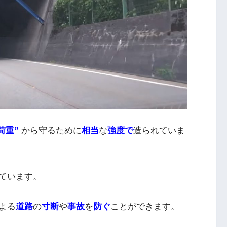
荷重”
から守るために
相当
な
強度で
造られていま
ています。
よる
道路
の
寸断
や
事故
を
防ぐ
ことができます。