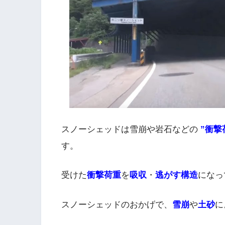
スノーシェッドは雪崩や岩石などの
”衝撃
す。
受けた
衝撃荷重
を
吸収
・
逃がす構造
になっ
スノーシェッドのおかげで、
雪崩
や
土砂
に