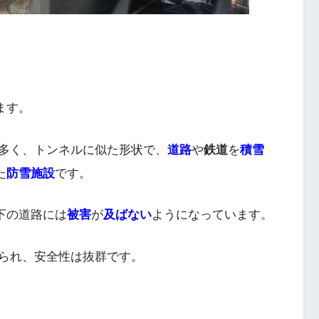
ます。
多く、トンネルに似た形状で、
道路
や
鉄道
を
積雪
た
防雪施設
です。
下の道路には
被害
が
及ばない
ようになっています。
られ、安全性は抜群です。