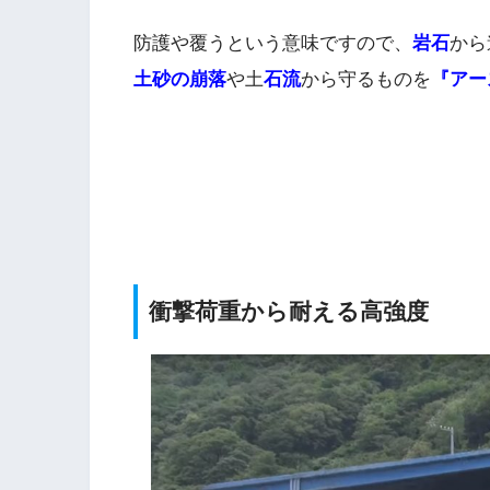
防護や覆うという意味ですので、
岩石
から
土砂の崩落
や土
石流
から守るものを
『アー
衝撃荷重から耐える高強度