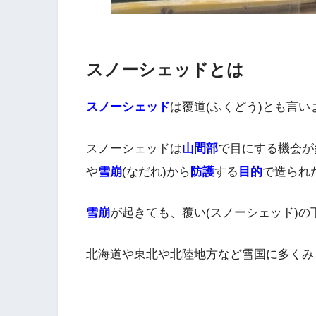
スノーシェッドとは
スノーシェッド
は覆道(ふくどう)とも言い
スノーシェッドは
山間部
で目にする機会が
や
雪崩
(なだれ)から
防護
する
目的
で造られ
雪崩
が起きても、覆い(スノーシェッド)の
北海道や東北や北陸地方など雪国に多くみ