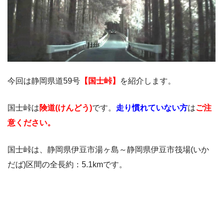
今回は静岡県道59号
【国士峠】
を紹介します。
国士峠は
険道(けんどう)
です。
走り慣れていない方
は
ご注
意ください。
国士峠は、静岡県伊豆市湯ヶ島～静岡県伊豆市筏場(いか
だば)区間の全長約：5.1kmです。