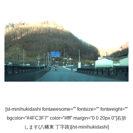
[st-minihukidashi fontawesome=”” fontsize=”” fontweight=””
bgcolor=”#4FC3F7″ color=”#fff” margin=”0 0 20px 0″]右折
します(八幡東 丁字路)[/st-minihukidashi]