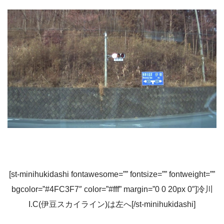
[st-minihukidashi fontawesome=”” fontsize=”” fontweight=””
bgcolor=”#4FC3F7″ color=”#fff” margin=”0 0 20px 0″]冷川
I.C(伊豆スカイライン)は左へ[/st-minihukidashi]