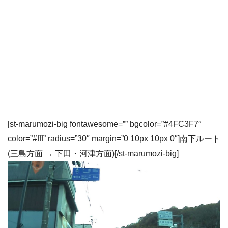
[st-marumozi-big fontawesome=”” bgcolor=”#4FC3F7″
color=”#fff” radius=”30″ margin=”0 10px 10px 0″]南下ルート
(三島方面 → 下田・河津方面)[/st-marumozi-big]