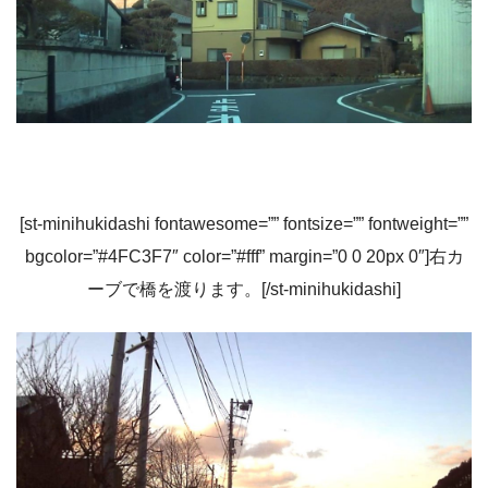
[st-minihukidashi fontawesome=”” fontsize=”” fontweight=””
bgcolor=”#4FC3F7″ color=”#fff” margin=”0 0 20px 0″]右カ
ーブで橋を渡ります。[/st-minihukidashi]