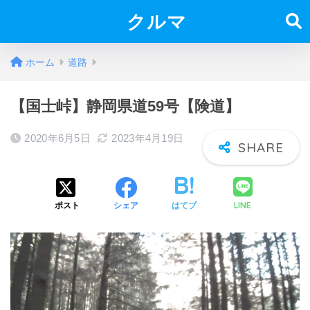
クルマ
ホーム
道路
【国士峠】静岡県道59号【険道】
2020年6月5日
2023年4月19日
LINE
ポスト
シェア
はてブ