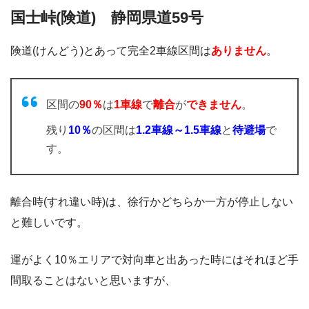
国士峠(険道) 静岡県道59号
険道(けんどう)とあって完全2車線区間は
ありません
。
区間の
90％
は
1車線
で
離合
が
できません
。
残り
10％
の区間は
1.2車線～1.5車線
と
待避場
で
す。
離合時(すれ違い時)は、徐行かどちらか一方が停止しない
と難しいです。
運がよく10％エリアで対向車と出あった時にはそれほど手
間取ることはないと思いますが、