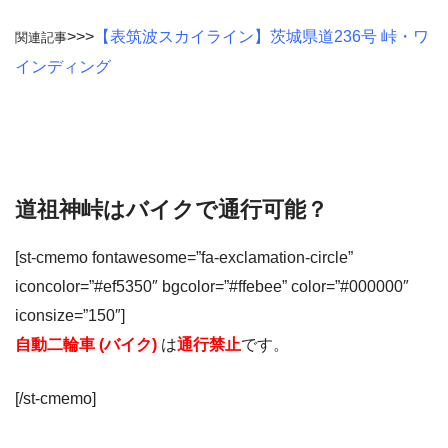
>>>
【表筑波スカイライン】茨城県道236号 峠・ワ
関連記事
インディング
道祖神峠はバイクで通行可能？
[st-cmemo fontawesome=”fa-exclamation-circle”
iconcolor=”#ef5350″ bgcolor=”#ffebee” color=”#000000″
iconsize=”150″]
自動二輪車 (バイク)
は
通行禁止
です。
[/st-cmemo]