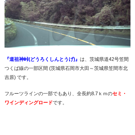
『道祖神峠(どうろくしんとうげ)』
は、茨城県道42号笠間
つくば線の一部区間 (茨城県石岡市大田～茨城県笠間市北
吉原) です。
フルーツラインの一部でもあり、全長約8.7ｋｍの
セミ・
ワインディングロード
です。