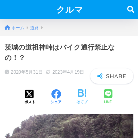
クルマ
ホーム
道路
茨城の道祖神峠はバイク通行禁止な
の！？
2020年5月31日
2023年4月19日
LINE
ポスト
シェア
はてブ