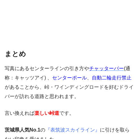
まとめ
写真にあるセンターラインの引き方や
チャッターバー
(通
称：キャッツアイ) 、
センターポール
、
自動二輪走行禁止
があることから、
峠・ワインディングロード
を
好むドライ
バーが訪れる
道路と思われます。
言い換えれば
楽しい峠道
です
。
茨城県人気No.1
の
『表筑波スカイライン』
に引けを取ら